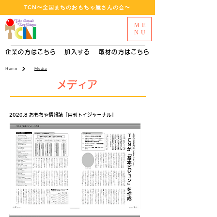
​TCN〜全国まちのおもちゃ屋さんの会〜
ME
NU
企業の方はこちら
加入する
取材の方はこちら
Media
Home
​メディア
2020.8 おもちゃ情報誌「月刊トイジャーナル」